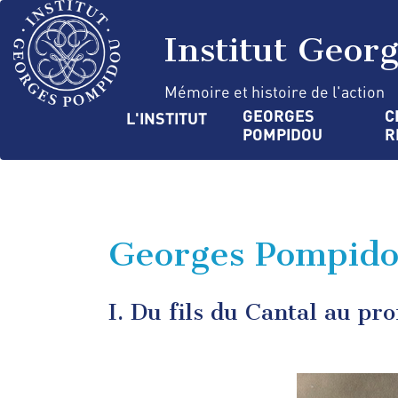
Aller
Panneau de gestion des cookies
au
Institut Geor
contenu
principal
Mémoire et histoire de l'action
Navigation
GEORGES 
C
L'INSTITUT
POMPIDOU
R
principale
Georges Pompidou
I. Du fils du Cantal au pr