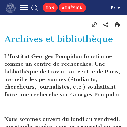
Aller
Panneau de gestion des cookies
Ch
Fr
DON
ADHÉSION
au
Navigation
contenu
L'INSTITUT
principal
principale
GEORGES POMPIDOU
Archives et bibliothèque
CENTRE DE RECHERCHES
PUBLICATIONS
L'Institut Georges Pompidou fonctionne
ACTUALITÉS
comme un centre de recherches. Une
bibliothèque de travail, au centre de Paris,
ENSEIGNEMENT
accueille les personnes (étudiants,
chercheurs, journalistes, etc.) souhaitant
faire une recherche sur Georges Pompidou.
Nous sommes ouvert du lundi au vendredi,
sur simple rendez-vous par courriel ou par