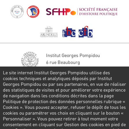
Institut Georges Pompidou
6 rue Beaubourg
75004 Paris
Le site internet Institut Georges Pompidou utilise des
Tél. : 01 44 78 41 22
cookies techniques et analytiques déposés par Institut
Georges Pompidou ou par ses partenaires, en vue de réaliser
Restons en contact
des statistiques de visites et pour améliorer votre expérience
de navigation dans les conditions décrites dans la page
FORMULAIRE DE CONTACT
Politique de protection des données personnelles rubrique «
Cookies ». Vous pouvez accepter, refuser le dépôt de tous les
Suivez-nous
cookies ou paramétrer vos choix en cliquant sur le bouton «
Personnaliser ». Vous pouvez retirer à tout moment votre
consentement en cliquant sur Gestion des cookies en pied de