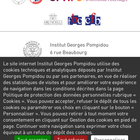
Institut Georges Pompidou
6 rue Beaubourg
75004 Paris
Le site internet Institut Georges Pompidou utilise des
Tél. : 01 44 78 41 22
cookies techniques et analytiques déposés par Institut
Georges Pompidou ou par ses partenaires, en vue de réaliser
Restons en contact
des statistiques de visites et pour améliorer votre expérience
de navigation dans les conditions décrites dans la page
FORMULAIRE DE CONTACT
Politique de protection des données personnelles rubrique «
Cookies ». Vous pouvez accepter, refuser le dépôt de tous les
Suivez-nous
cookies ou paramétrer vos choix en cliquant sur le bouton «
Personnaliser ». Vous pouvez retirer à tout moment votre
consentement en cliquant sur Gestion des cookies en pied de
page. Continuer votre navigation sans exprimer votre choix
Pied
équivaut à un refus de dépôt des cookies.
de
Politique de confidentialité
Gestion des cookies
Tout accepter
Tout refuser
Personnaliser