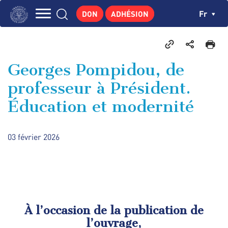
Aller
Panneau de gestion des cookies
Ch
Fr
DON
ADHÉSION
au
Navigation
contenu
L'INSTITUT
principal
principale
GEORGES POMPIDOU
Georges Pompidou, de
CENTRE DE RECHERCHES
professeur à Président.
PUBLICATIONS
Éducation et modernité
ACTUALITÉS
ENSEIGNEMENT
03 février 2026
À l’occasion de la publication de
l’ouvrage,