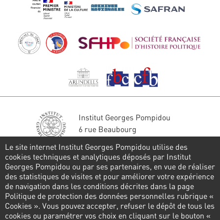
Institut Georges Pompidou
6 rue Beaubourg
75004 Paris
Le site internet Institut Georges Pompidou utilise des
Tél. : 01 44 78 41 22
cookies techniques et analytiques déposés par Institut
Georges Pompidou ou par ses partenaires, en vue de réaliser
Stay in touch
des statistiques de visites et pour améliorer votre expérience
de navigation dans les conditions décrites dans la page
CONTACT FORM
Politique de protection des données personnelles rubrique «
Cookies ». Vous pouvez accepter, refuser le dépôt de tous les
Follow us
cookies ou paramétrer vos choix en cliquant sur le bouton «