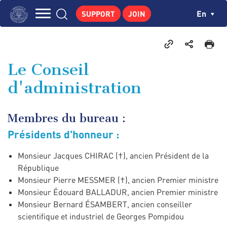
Skip
Cookies management panel
Ch
En
SUPPORT
JOIN
to
Navigation
main
THE INSTITUTE
content
principale
GEORGES POMPIDOU
Le Conseil
CENTRE DE RECHERCHES
d'administration
PUBLICATIONS
NEWS
Membres du bureau :
PEDAGOGICAL AREA
Présidents d'honneur :
Monsieur Jacques CHIRAC (†), ancien Président de la
République
Monsieur Pierre MESSMER (†), ancien Premier ministre
Monsieur Édouard BALLADUR, ancien Premier ministre
Monsieur Bernard ÉSAMBERT, ancien conseiller
scientifique et industriel de Georges Pompidou