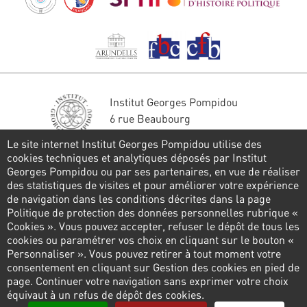
Institut Georges Pompidou
6 rue Beaubourg
75004 Paris
Le site internet Institut Georges Pompidou utilise des
Tél. : 01 44 78 41 22
cookies techniques et analytiques déposés par Institut
Georges Pompidou ou par ses partenaires, en vue de réaliser
Stay in touch
des statistiques de visites et pour améliorer votre expérience
de navigation dans les conditions décrites dans la page
CONTACT FORM
Politique de protection des données personnelles rubrique «
Cookies ». Vous pouvez accepter, refuser le dépôt de tous les
Follow us
cookies ou paramétrer vos choix en cliquant sur le bouton «
Personnaliser ». Vous pouvez retirer à tout moment votre
consentement en cliquant sur Gestion des cookies en pied de
page. Continuer votre navigation sans exprimer votre choix
Pied
équivaut à un refus de dépôt des cookies.