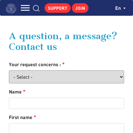
Skip
Cookies management panel
Ch
En
SUPPORT
JOIN
to
Navigation
main
THE INSTITUTE
content
principale
GEORGES POMPIDOU
A question, a message?
CENTRE DE RECHERCHES
Contact us
PUBLICATIONS
NEWS
Your request concerns :
PEDAGOGICAL AREA
Name
First name