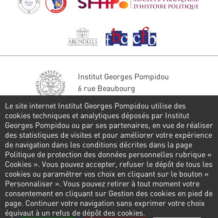
Institut Georges Pompidou
6 rue Beaubourg
75004 Paris
Le site internet Institut Georges Pompidou utilise des
Tél. : 01 44 78 41 22
cookies techniques et analytiques déposés par Institut
Georges Pompidou ou par ses partenaires, en vue de réaliser
Stay in touch
des statistiques de visites et pour améliorer votre expérience
de navigation dans les conditions décrites dans la page
CONTACT FORM
Politique de protection des données personnelles rubrique «
Cookies ». Vous pouvez accepter, refuser le dépôt de tous les
Follow us
cookies ou paramétrer vos choix en cliquant sur le bouton «
Personnaliser ». Vous pouvez retirer à tout moment votre
consentement en cliquant sur Gestion des cookies en pied de
page. Continuer votre navigation sans exprimer votre choix
Pied
équivaut à un refus de dépôt des cookies.