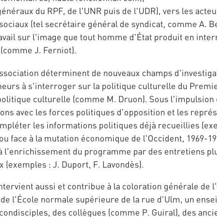
néraux du RPF, de l'UNR puis de l'UDR), vers les acteur
sociaux (tel secrétaire général de syndicat, comme A. B
ravail sur l'image que tout homme d'État produit en inte
 (comme J. Ferniot).
Association déterminent de nouveaux champs d'investigat
urs à s'interroger sur la politique culturelle du Premi
politique culturelle (comme M. Druon). Sous l'impulsion
s avec les forces politiques d'opposition et les représe
ompléter les informations politiques déjà recueillies (ex
 face à la mutation économique de l'Occident, 1969-197
à l'enrichissement du programme par des entretiens p
ux (exemples : J. Duport, F. Lavondès).
ntervient aussi et contribue à la coloration générale de 
de l'École normale supérieure de la rue d'Ulm, un ense
condisciples, des collègues (comme P. Guiral), des anc