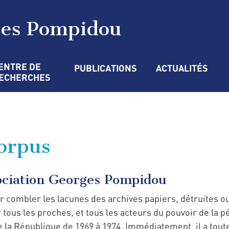
ges Pompidou
ENTRE DE 
PUBLICATIONS
ACTUALITÉS
ECHERCHES
corpus
sociation Georges Pompidou
ur combler les lacunes des archives papiers, détruites 
 tous les proches, et tous les acteurs du pouvoir de la p
e la République de 1969 à 1974. Immédiatement, il a tou