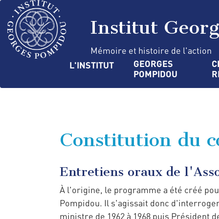
Aller
Panneau de gestion des cookies
au
Institut Geor
contenu
principal
Mémoire et histoire de l'action
Navigation
GEORGES 
C
L'INSTITUT
POMPIDOU
R
principale
Constitution du 
Entretiens oraux de l'As
À l'origine, le programme a été créé po
Pompidou. Il s'agissait donc d'interroger
ministre de 1962 à 1968 puis Président d