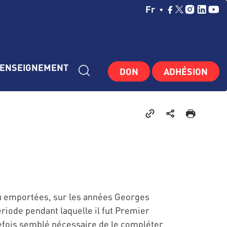
Choisissez Votre La
Fr
ENSEIGNEMENT
DON
ADHÉSION
ou emportées, sur les années Georges
ériode pendant laquelle il fut Premier
tefois semblé nécessaire de le compléter