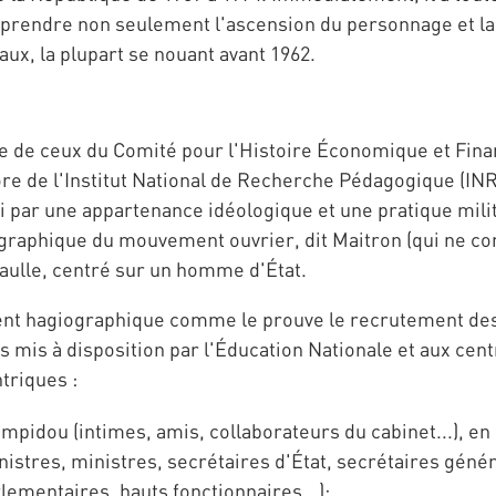
prendre non seulement l'ascension du personnage et la n
ux, la plupart se nouant avant 1962.
ce de ceux du Comité pour l'Histoire Économique et Fina
ore de l'Institut National de Recherche Pédagogique (INRP
fini par une appartenance idéologique et une pratique m
graphique du mouvement ouvrier, dit Maitron (qui ne cons
 Gaulle, centré sur un homme d'État.
nt hagiographique comme le prouve le recrutement des 
 mis à disposition par l'Éducation Nationale et aux centre
triques :
pidou (intimes, amis, collaborateurs du cabinet...), en 
ministres, ministres, secrétaires d'État, secrétaires g
lementaires, hauts fonctionnaires...);