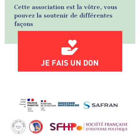
Cette association est la vôtre, vous
pouvez la soutenir de différentes
façons
JE FAIS UN DON