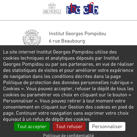
Institut Georges Pompidou
6 rue Beaubourg
75004 Paris
Le site internet Institut Georges Pompidou utilise des
Tél. : 01 44 78 41 22
cookies techniques et analytiques déposés par Institut
Georges Pompidou ou par ses partenaires, en vue de réaliser
Restons en contact
des statistiques de visites et pour améliorer votre expérience
de navigation dans les conditions décrites dans la page
FORMULAIRE DE CONTACT
Politique de protection des données personnelles rubrique «
Cookies ». Vous pouvez accepter, refuser le dépôt de tous les
Suivez-nous
cookies ou paramétrer vos choix en cliquant sur le bouton «
Personnaliser ». Vous pouvez retirer à tout moment votre
consentement en cliquant sur Gestion des cookies en pied de
page. Continuer votre navigation sans exprimer votre choix
Pied
équivaut à un refus de dépôt des cookies.
de
Politique de confidentialité
Gestion des cookies
Tout accepter
Tout refuser
Personnaliser
page
Politique de confidentialité
Liens
Mentions légales
Contactez-nous
Presse