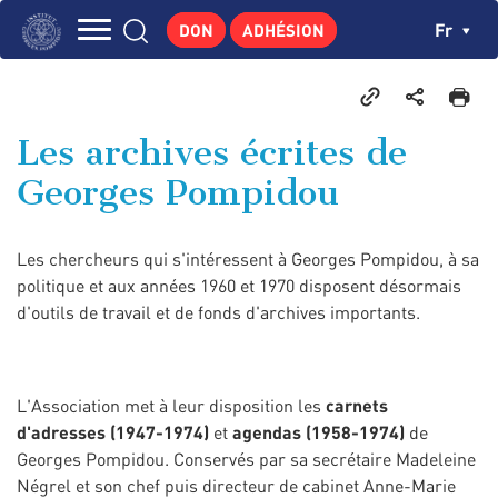
Aller
Panneau de gestion des cookies
Ch
Fr
DON
ADHÉSION
au
Navigation
contenu
L'INSTITUT
principal
principale
GEORGES POMPIDOU
Les archives écrites de
CENTRE DE RECHERCHES
Georges Pompidou
PUBLICATIONS
ACTUALITÉS
Les chercheurs qui s'intéressent à Georges Pompidou, à sa
ENSEIGNEMENT
politique et aux années 1960 et 1970 disposent désormais
d'outils de travail et de fonds d'archives importants.
L'Association met à leur disposition les
carnets
d'adresses (1947-1974)
et
agendas (1958-1974)
de
Georges Pompidou. Conservés par sa secrétaire Madeleine
Négrel et son chef puis directeur de cabinet Anne-Marie