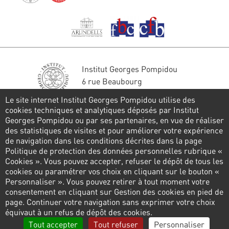
Institut Georges Pompidou
6 rue Beaubourg
75004 Paris
Le site internet Institut Georges Pompidou utilise des
Tél. : 01 44 78 41 22
cookies techniques et analytiques déposés par Institut
Georges Pompidou ou par ses partenaires, en vue de réaliser
Restons en contact
des statistiques de visites et pour améliorer votre expérience
de navigation dans les conditions décrites dans la page
FORMULAIRE DE CONTACT
Politique de protection des données personnelles rubrique «
Cookies ». Vous pouvez accepter, refuser le dépôt de tous les
Suivez-nous
cookies ou paramétrer vos choix en cliquant sur le bouton «
Personnaliser ». Vous pouvez retirer à tout moment votre
consentement en cliquant sur Gestion des cookies en pied de
page. Continuer votre navigation sans exprimer votre choix
Pied
équivaut à un refus de dépôt des cookies.
de
Politique de confidentialité
Gestion des cookies
Tout accepter
Tout refuser
Personnaliser