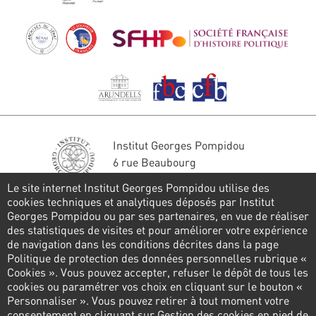
Institut Georges Pompidou
6 rue Beaubourg
75004 Paris
Le site internet Institut Georges Pompidou utilise des
Tél. : 01 44 78 41 22
cookies techniques et analytiques déposés par Institut
Georges Pompidou ou par ses partenaires, en vue de réaliser
Restons en contact
des statistiques de visites et pour améliorer votre expérience
de navigation dans les conditions décrites dans la page
FORMULAIRE DE CONTACT
Politique de protection des données personnelles rubrique «
Cookies ». Vous pouvez accepter, refuser le dépôt de tous les
Suivez-nous
cookies ou paramétrer vos choix en cliquant sur le bouton «
Personnaliser ». Vous pouvez retirer à tout moment votre
consentement en cliquant sur Gestion des cookies en pied de